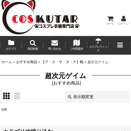
カート
ログイン
コスプレウィッ
カテゴリ
商品検索
問い合わせ
ご利用案内
グ
ホーム
>
おすすめ商品
>
【ア・カ・サ・タ・ナ】靴
>
超次元ゲイム
超次元ゲイム
[
おすすめ商品
]
表示順変更
閉じる
0
件
表示数
:
並び順
: