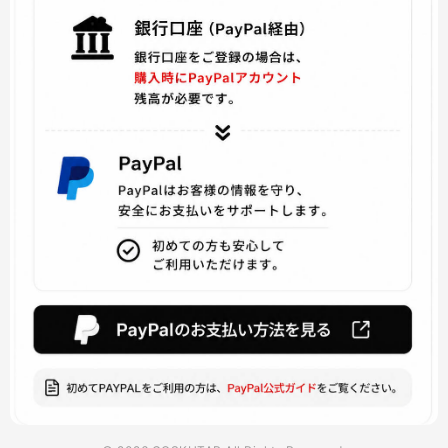
ドキドキリテラチャークラブ
Batman and Harley Quinn
超次元ゲイム
ARROW アロー
KINGDOM HEARTS キングダムハーツ
アイドルマスター
七つの大罪
SINoALICE -シノアリス
東京喰種
賭ケグルイ