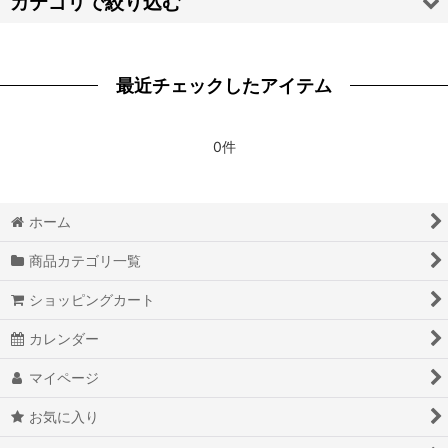
カテゴリで絞り込む
絞り込む
【ア・カ・サ・タ・ナ】靴 (全商品)
最近チェックしたアイテム
原神 Genshin
ツイステッドワンダーランド
0件
刀剣乱舞
ホーム
ID:INVADED イド：インヴェイデッド
商品カテゴリ一覧
IDOLiSH7 アイドリッシュセブン
ショッピングカート
第五人格
カレンダー
PsychoBreak 2 サイコブレイク2
マイページ
コードギアス 反逆のルルーシュR2 G.E.M.シリーズ
お気に入り
ツキウタ。