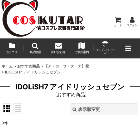
カート
ログイン
コスプレウィッ
カテゴリ
商品検索
問い合わせ
ご利用案内
グ
ホーム
>
おすすめ商品
>
【ア・カ・サ・タ・ナ】靴
>
IDOLiSH7 アイドリッシュセブン
IDOLiSH7 アイドリッシュセブン
[
おすすめ商品
]
表示順変更
閉じる
0
件
表示数
: