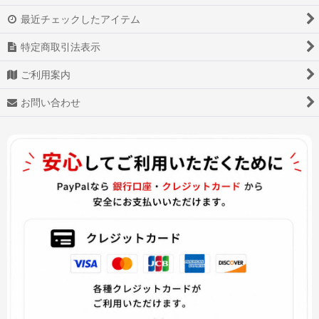
ツキウタ。
最近チェックしたアイテム
あんさんぶるスターズ!
特定商取引法表示
少女前線
ご利用案内
Star Wars スター・ウォーズ
お問い合わせ
戦刻ナイトブラッド
白猫プロジェクト
アズールレーン
アイドル活動!
ヴァイオレット・エヴァーガーデン
ダーリン・イン・ザ・フランキス
Overwatch OW オーバーウォッチ