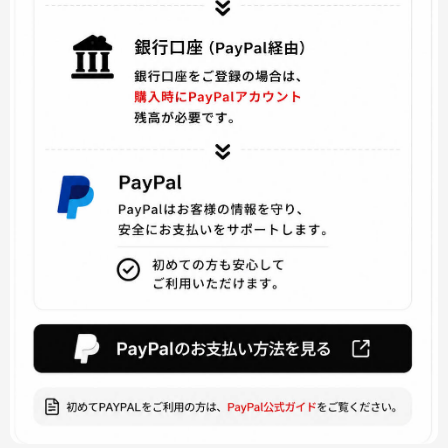
ドキドキリテラチャークラブ
Batman and Harley Quinn
超次元ゲイム
ARROW アロー
KINGDOM HEARTS キングダムハーツ
アイドルマスター
七つの大罪
SINoALICE -シノアリス
東京喰種
賭ケグルイ