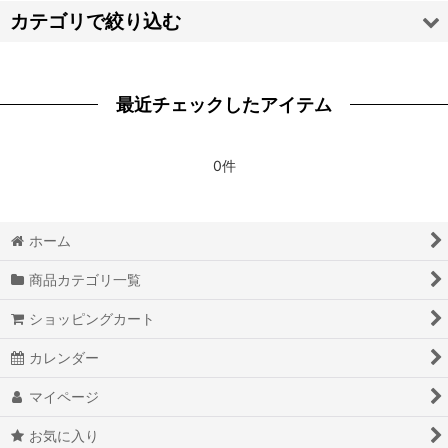
並び順
:
カテゴリで絞り込む
絞り込む
【ア・カ・サ・タ・ナ】靴 (全商品)
最近チェックしたアイテム
原神 Genshin
ツイステッドワンダーランド
0件
刀剣乱舞
ホーム
ID:INVADED イド：インヴェイデッド
商品カテゴリ一覧
IDOLiSH7 アイドリッシュセブン
ショッピングカート
第五人格
カレンダー
PsychoBreak 2 サイコブレイク2
マイページ
コードギアス 反逆のルルーシュR2 G.E.M.シリーズ
お気に入り