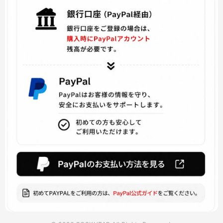
ドキドキリテラチャークラブ
Batman and Harley Quinn
超次元ゲイム
ARROW アロー
KINGDOM HEARTS キングダムハーツ
アイドルマスター
七つの大罪
SINoALICE -シノアリス
東京喰種
賭ケグルイ