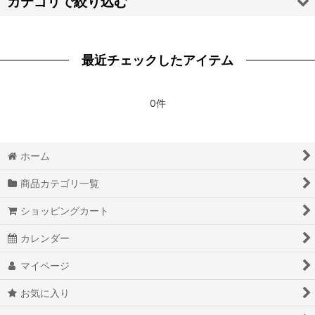
カテゴリで絞り込む
絞り込む
【ア・カ・サ・タ・ナ】靴 (全商品)
最近チェックしたアイテム
原神 Genshin
ツイステッドワンダーランド
0件
刀剣乱舞
ホーム
ID:INVADED イド：インヴェイデッド
商品カテゴリ一覧
IDOLiSH7 アイドリッシュセブン
ショッピングカート
第五人格
カレンダー
PsychoBreak 2 サイコブレイク2
マイページ
コードギアス 反逆のルルーシュR2 G.E.M.シリーズ
お気に入り
ツキウタ。