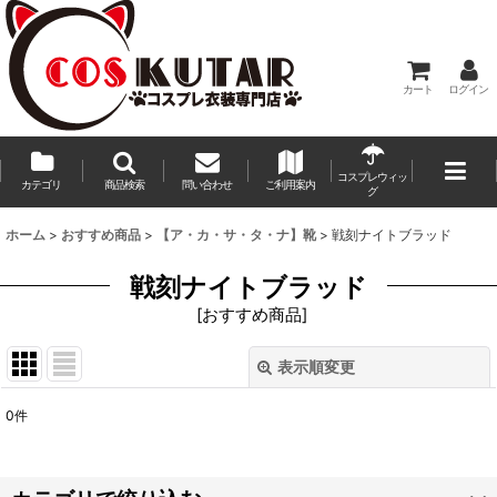
カート
ログイン
コスプレウィッ
カテゴリ
商品検索
問い合わせ
ご利用案内
グ
ホーム
>
おすすめ商品
>
【ア・カ・サ・タ・ナ】靴
>
戦刻ナイトブラッド
戦刻ナイトブラッド
[
おすすめ商品
]
表示順変更
閉じる
0
件
表示数
:
並び順
: