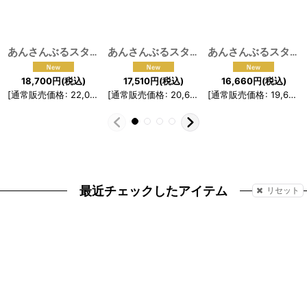
あんさんぶるスターズ！！ スカウト！ 恋こい喫茶 姫宮桃李 コスプレ衣装
あんさんぶるスターズ！！アルバムシリーズ 『TRIP』 ALKALOID コスプレ衣装
あんさんぶるスターズ！！分かれ道＊憧れた姿とフラッシュバック UNDEAD コスプレ衣装
18,700
円
(税込)
17,510
円
(税込)
16,660
円
(税込)
[
通常販売価格
:
22,000
円
[
]
通常販売価格
:
20,600
円
[
]
通常販売価格
:
19,600
最近チェックしたアイテム
リセット