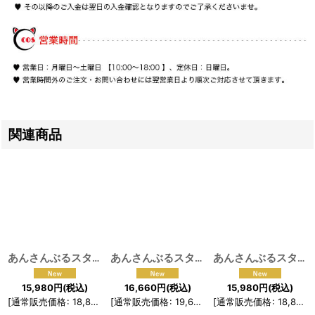
関連商品
あんさんぶるスターズ! あんスタ 8周年衣装 アニバーサリーラブ 全員 コスプレ衣装
あんさんぶるスターズ！！ 明ける夜＊ホリスティックハロウィン ALKALOID コスプレ衣装
あんさんぶるスターズ！！ アルバムシリーズTRIP Double Face 三毛縞斑 桜河こはく コスプレ衣装
15,980
円
(税込)
16,660
円
(税込)
15,980
円
(税込)
[
通常販売価格
:
18,800
円
[
]
通常販売価格
:
19,600
円
[
]
通常販売価格
:
18,800