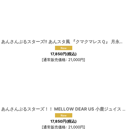
[
191618
]
あんさんぶるスターズ!! あんスタ風 『クマクマレスＱ』 月永レオ 仁兔なずな 姫宮桃李 遊木真 名都神無 ルーム衣装 コスプレ衣装
17,850
円
(税込)
[
通常販売価格
:
21,000
円
]
[
191591
]
あんさんぶるスターズ！！ MELLOW DEAR US 小鹿ジュイス 甘楽チトセ コスプレ衣装
17,850
円
(税込)
[
通常販売価格
:
21,000
円
]