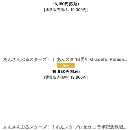
16,150
円
(税込)
[
通常販売価格
:
19,000
円
]
あんさんぶるスターズ！！ あんスタ 10周年 Graceful Punishment 朔間零 影片みか コスプレ衣装
16,830
円
(税込)
[
通常販売価格
:
19,800
円
]
あんさんぶるスターズ！！あんスタ プロセカ コラボ記念歌唱楽曲フラジール ALKALOID 礼瀬マヨイ コスプレ衣装