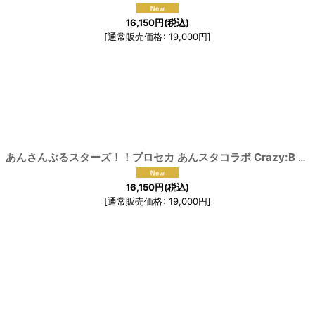
16,150
円
(税込)
[
通常販売価格
:
19,000
円
]
[
191478
]
あんさんぶるスターズ！！プロセカ あんスタコラボ Crazy:B 天城燐音 桜河こはく 椎名ニキ HiMERU 「KING」コスプレ衣装
16,150
円
(税込)
[
通常販売価格
:
19,000
円
]