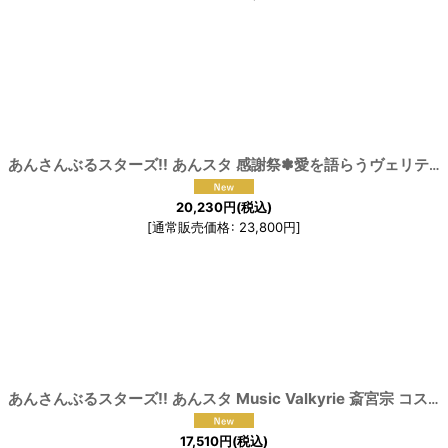
あんさんぶるスターズ!! あんスタ 感謝祭✽愛を語らうヴェリテ 巴日和 漣ジュン 乱 凪砂 七種 茨 コスプレ衣装
20,230
円
(税込)
[
通常販売価格
:
23,800
円
]
[
1915
あんさんぶるスターズ!! あんスタ Music Valkyrie 斎宮宗 コスプレ衣装
17,510
円
(税込)