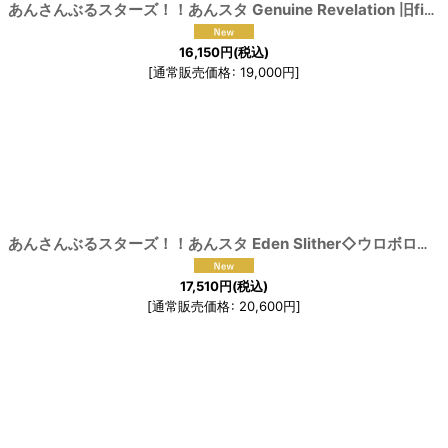
[
191474
]
あんさんぶるスターズ！！あんスタ Genuine Revelation 旧fine 乱凪砂 青葉つむぎ 天祥院英智 巴日和 コスプレ衣装
16,150
円
(税込)
[
通常販売価格
:
19,000
円
]
[
191461
]
あんさんぶるスターズ！！あんスタ Eden Slither◇ウロボロスと地底の住処 コスプレ衣装
17,510
円
(税込)
[
通常販売価格
:
20,600
円
]