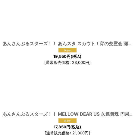
[
191425
]
あんさんぶるスターズ！！ あんスタ スカウト！宵の交霊会 瀬名泉 深海奏汰 風早巽 大神晃牙 コスプレ衣装
19,550
円
(税込)
[
通常販売価格
:
23,000
円
]
[
191592
]
あんさんぶるスターズ！！ MELLOW DEAR US 久遠舞珠 円果望見 コスプレ衣装
17,850
円
(税込)
[
通常販売価格
:
21,000
円
]