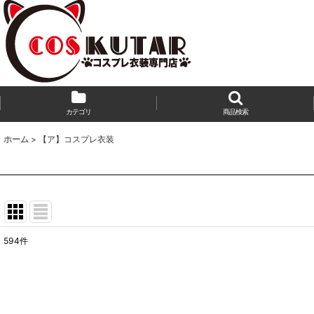
カテゴリ
商品検索
ホーム
>
【ア】コスプレ衣装
594
件
サブカテゴリ
:
表示数
: