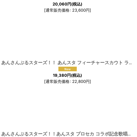
20,060
円
(税込)
[
通常販売価格
:
23,600
円
]
[
191493
]
あんさんぶるスターズ！！ あんスタ フィーチャースカウト ライカ編 宝丈萊香 ポッピン・メイリリー コスプレ衣装
19,380
円
(税込)
[
通常販売価格
:
22,800
円
]
あんさんぶるスターズ！！あんスタ プロセカ コラボ記念歌唱楽曲フラジール ALKALOID 天城一彩 MV衣装 コスプレ衣装