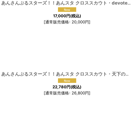
[
191466
]
あんさんぶるスターズ！！あんスタ クロススカウト・devoted to you 天城一彩 三毛縞斑 神崎颯馬 コスプレ衣装
17,000
円
(税込)
[
通常販売価格
:
20,000
円
]
[
191458
]
あんさんぶるスターズ！！あんスタ クロススカウト・天下の春 吉祥 乱凪砂 氷鷹 斗 天祥院英智 コスプレ衣装
22,780
円
(税込)
[
通常販売価格
:
26,800
円
]