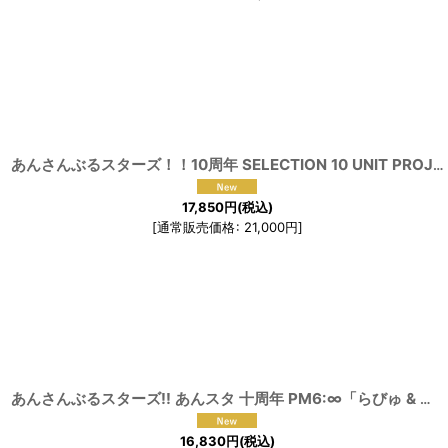
あんさんぶるスターズ！！10周年 SELECTION 10 UNIT PROJECT Ai☆$!! 明星スバル 天城燐音 エス 天城一彩 葵ゆうた コスプレ衣装
17,850
円
(税込)
[
通常販売価格
:
21,000
円
]
あんさんぶるスターズ!! あんスタ 十周年 PM6:∞「らびゅ & ピース伝説」花群冬芽 三毛縞斑 日々樹渉 椎名ニキ コスプレ衣装
16,830
円
(税込)