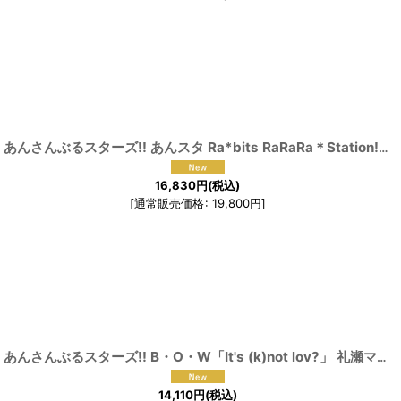
[
191588
]
[
191579
]
あんさんぶるスターズ!! あんスタ Ra*bits RaRaRa＊Station! 真白友也 仁兎なずな 天満光 紫之創 コスプレ衣装
16,830
円
(税込)
[
通常販売価格
:
19,800
円
]
69
]
[
191566
]
あんさんぶるスターズ!! B・O・W「It's (k)not lov?」 礼瀬マヨイ 斎宮宗 HiMERU 蓮巳敬人 鳴上嵐 コスプレ衣装
14,110
円
(税込)