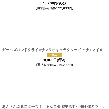
18,700
円
(税込)
[
通常販売価格
:
22,000
円
]
[
191494
]
ガールズバンドクライ×サンリオキャラクターズ ヒナ×マイメロディ コスプレ衣装
11,900
円
(税込)
[
通常販売価格
:
14,000
円
]
[
191490
]
あんさんぶるスターズ！！あんスタ SPRINT・ING! 僕のウィーク・ポイント 姫宮桃李 高峯翠 仙石忍 白鳥藍良 葵ひなた 真白友也 春川宙 コスプレ衣装