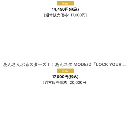
14,450
円
(税込)
[
通常販売価格
:
17,000
円
]
あんさんぶるスターズ！！あんスタ MODE/D「LOCK YOUR GAZE」衣更真緒 月永レオ 巴日和 守沢千秋 コスプレ衣装
17,000
円
(税込)
[
通常販売価格
:
20,000
円
]