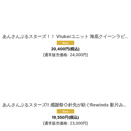
絞り込む
あんさんぶるスターズ！！ Vtuberユニット 海底クイーンラビリンス 迷路まよう コスプレ衣装
20,400
円
(税込)
[
通常販売価格
:
24,000
円
]
[
191
あんさんぶるスターズ!! 感謝祭◇針先が紡ぐRewinds 影片みか コスプレ衣装
19,550
円
(税込)
[
通常販売価格
:
23,000
円
]