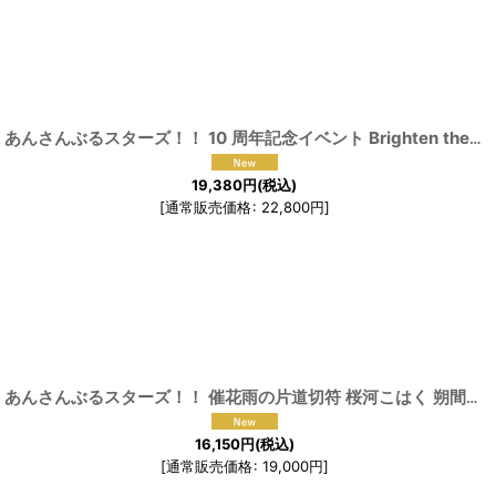
[
191740
]
[
191748
]
あんさんぶるスターズ！！ 10 周年記念イベント Brighten the Stage 全員 コスプレ衣装
19,380
円
(税込)
[
通常販売価格
:
22,800
円
]
716
]
[
191679
]
あんさんぶるスターズ！！ 催花雨の片道切符 桜河こはく 朔間凛月 コスプレ衣装
16,150
円
(税込)
[
通常販売価格
:
19,000
円
]