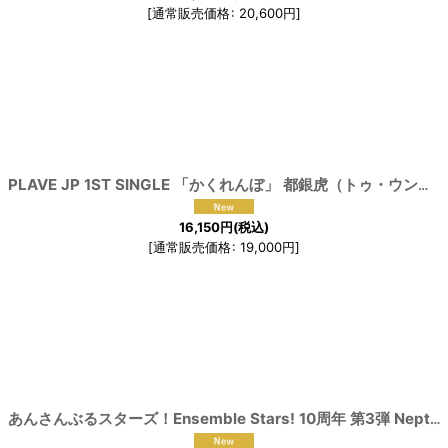
[
通常販売価格
:
20,600
円
]
PLAVE JP 1ST SINGLE 「かくれんぼ」 都銀虎（トゥ・ウンホ）コスプレ衣装
16,150
円
(税込)
[
通常販売価格
:
19,000
円
]
91554
]
あんさんぶるスターズ！Ensemble Stars! 10周年 第3弾 Neptu Deep into you 神崎颯馬 乙狩アドニス 月永レオ 青葉つむぎ コスプレ衣装