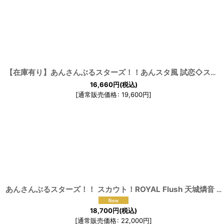
【在庫有り】あんさんぶるスターズ！！あんスタ風 試恋◇ステップで踊るラブコレクター Knights コスプレ衣装
16,660
円
(税込)
[
通常販売価格
:
19,600
円
]
あんさんぶるスターズ！！ スカウト！ROYAL Flush 天城燐音 羽風薫 七種茨 月永レオ コスプレ衣装
18,700
円
(税込)
[
通常販売価格
:
22,000
円
]