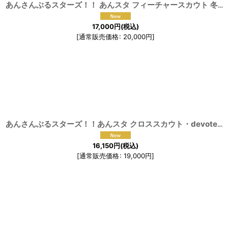
あんさんぶるスターズ！！ あんスタ フィーチャースカウト 冬芽編 導く夢世界 花群冬芽 ユメ コスプレ衣装
17,000
円
(税込)
[
通常販売価格
:
20,000
円
]
あんさんぶるスターズ！！あんスタ クロススカウト・devoted to you／IDEAL 大神晃牙 紫之創 風早巽 コスプレ衣装
16,150
円
(税込)
[
通常販売価格
:
19,000
円
]