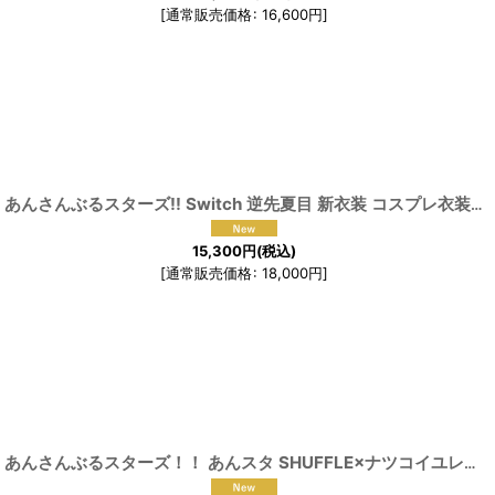
[
通常販売価格
:
16,600
円
]
[
191556
]
[
191563
]
あんさんぶるスターズ!! Switch 逆先夏目 新衣装 コスプレ衣装
[
1
15,300
円
(税込)
[
通常販売価格
:
18,000
円
]
あんさんぶるスターズ！！ あんスタ SHUFFLE×ナツコイユレテ 瑠璃茉莉 礼瀬マヨイ 深海奏汰 瀬名泉 葵ゆうた 明星スバル コスプレ衣装