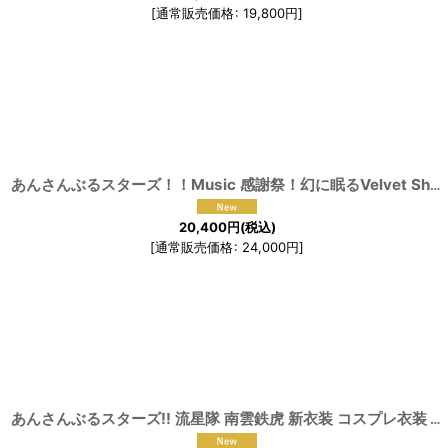
[
通常販売価格
:
19,800
円
]
あんさんぶるスターズ！！Music 感謝祭！幻に眠るVelvet Ship 幽霊船のキャプテン 羽風薫 朔間零 大神晃牙 乙狩アドニス Wanderlust Sailing衣装 コスプレ衣装
20,400
円
(税込)
[
通常販売価格
:
24,000
円
]
あんさんぶるスターズ!! 流星隊 南雲鉄虎 新衣装 コスプレ衣装
[
1