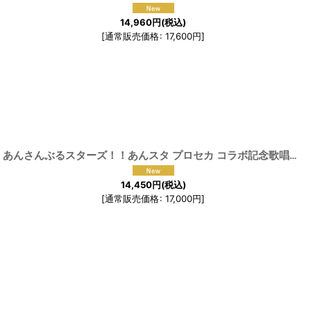
14,960
円
(税込)
[
通常販売価格
:
17,600
円
]
[
1914
あんさんぶるスターズ！！あんスタ プロセカ コラボ記念歌唱楽曲フラジール ALKALOID 風早巽 MV衣装 コスプレ衣装
14,450
円
(税込)
[
通常販売価格
:
17,000
円
]