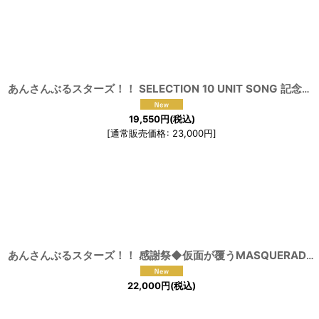
並び順
:
あんさんぶるスターズ！！ SELECTION 10 UNIT SONG 記念スカウト 天祥院英智 衣更真緒 守沢千秋 朔間凛月 朱桜司 Dream Diary『プロローグのそのあとへ』 コスプレ衣装
19,550
円
(税込)
[
通常販売価格
:
23,000
円
]
あんさんぶるスターズ！！ 感謝祭◆仮面が覆うMASQUERADE NIGHT 朱桜司 月永レオ 朔間凛月 瀬名泉 鳴上嵐 コスプレ衣装
22,000
円
(税込)