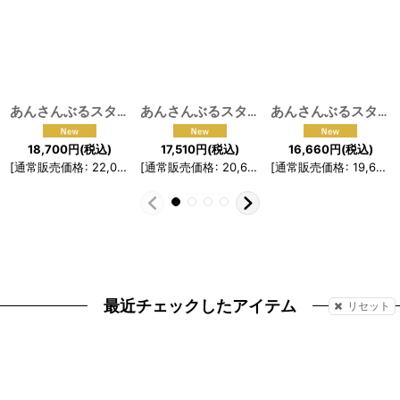
あんさんぶるスターズ！！ スカウト！ 恋こい喫茶 姫宮桃李 コスプレ衣装
あんさんぶるスターズ！！アルバムシリーズ 『TRIP』 ALKALOID コスプレ衣装
あんさんぶるスターズ！！分かれ道＊憧れた姿とフラッシュバック UNDEAD コスプレ衣装
18,700
円
(税込)
17,510
円
(税込)
16,660
円
(税込)
[
通常販売価格
:
22,000
円
[
]
通常販売価格
:
20,600
円
[
]
通常販売価格
:
19,600
最近チェックしたアイテム
リセット