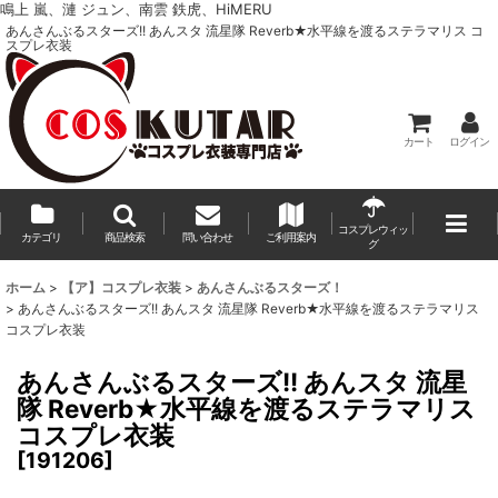
鳴上 嵐、漣 ジュン、南雲 鉄虎、HiMERU
あんさんぶるスターズ!! あんスタ 流星隊 Reverb★水平線を渡るステラマリス コ
スプレ衣装
カート
ログイン
コスプレウィッ
カテゴリ
商品検索
問い合わせ
ご利用案内
グ
ホーム
>
【ア】コスプレ衣装
>
あんさんぶるスターズ！
>
あんさんぶるスターズ!! あんスタ 流星隊 Reverb★水平線を渡るステラマリス
コスプレ衣装
あんさんぶるスターズ!! あんスタ 流星
隊 Reverb★水平線を渡るステラマリス
コスプレ衣装
[
191206
]