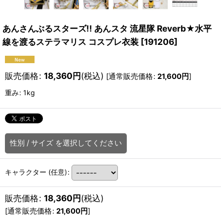
あんさんぶるスターズ!! あんスタ 流星隊 Reverb★水平
線を渡るステラマリス コスプレ衣装
[
191206
]
販売価格
:
18,360
円
(税込)
[
通常販売価格
:
21,600
円
]
重み
:
1kg
性別
/
サイズ
を選択してください
キャラクター
(任意)
:
販売価格
:
18,360
円
(税込)
[
通常販売価格
:
21,600
円
]