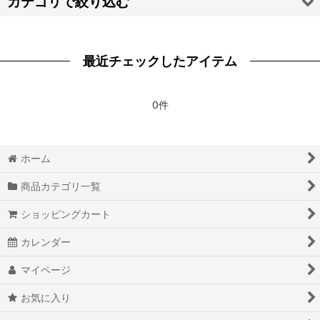
カテゴリで絞り込む
絞り込む
【タ】ウイッグ (全商品)
最近チェックしたアイテム
ディズニーツイステッドワンダーランド
第五人格 IdentityV
0件
東京卍リベンジャーズ
ホーム
Dr.STONE
商品カテゴリ一覧
BNA ビー・エヌ・エー
ショッピングカート
刀剣乱舞
カレンダー
ダーリン・イン・ザ・フランキス
マイページ
東京喰種
お気に入り
DEATH NOTE デスノート