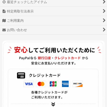
最近チェックしたアイテム
デトロイト ビカム ヒューマン Detroit Become Human
特定商取引法表示
地縛少年花子くん
ご利用案内
お問い合わせ