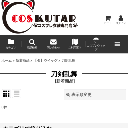
カート
ログイン
コスプレウィッ
カテゴリ
商品検索
問い合わせ
ご利用案内
グ
ホーム
>
新着商品
>
【タ】ウイッグ
>
刀剣乱舞
刀剣乱舞
[
新着商品
]
表示順変更
閉じる
0
件
表示数
:
並び順
: