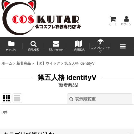
カート
ログイン
コスプレウィッ
カテゴリ
商品検索
問い合わせ
ご利用案内
グ
ホーム
>
新着商品
>
【タ】ウイッグ
>
第五人格 IdentityV
第五人格 IdentityV
[
新着商品
]
表示順変更
閉じる
0
件
表示数
:
並び順
: