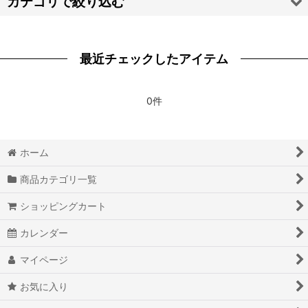
カテゴリで絞り込む
絞り込む
【タ】ウイッグ (全商品)
最近チェックしたアイテム
ディズニーツイステッドワンダーランド
第五人格 IdentityV
0件
東京卍リベンジャーズ
ホーム
Dr.STONE
商品カテゴリ一覧
BNA ビー・エヌ・エー
ショッピングカート
刀剣乱舞
カレンダー
ダーリン・イン・ザ・フランキス
マイページ
東京喰種
お気に入り
DEATH NOTE デスノート