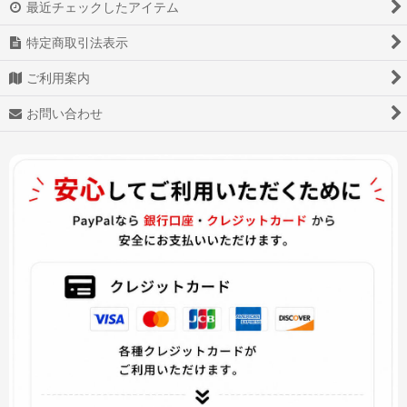
最近チェックしたアイテム
デトロイト ビカム ヒューマン Detroit Become Human
特定商取引法表示
地縛少年花子くん
ご利用案内
お問い合わせ