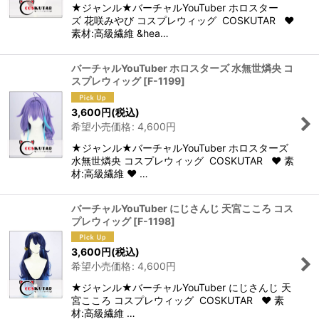
★ジャンル★バーチャルYouTuber ホロスター
ズ 花咲みやび コスプレウィッグ COSKUTAR ♥
素材:高級繊維 &hea…
バーチャルYouTuber ホロスターズ 水無世燐央 コ
スプレウィッグ
[
F-1199
]
3,600
円
(税込)
希望小売価格
:
4,600
円
★ジャンル★バーチャルYouTuber ホロスターズ
水無世燐央 コスプレウィッグ COSKUTAR ♥ 素
材:高級繊維 ♥ …
バーチャルYouTuber にじさんじ 天宮こころ コス
プレウィッグ
[
F-1198
]
3,600
円
(税込)
希望小売価格
:
4,600
円
★ジャンル★バーチャルYouTuber にじさんじ 天
宮こころ コスプレウィッグ COSKUTAR ♥ 素
材:高級繊維 …