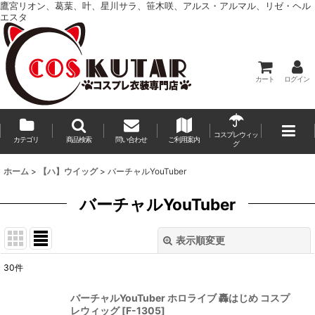
鷹宮リオン、葛葉、叶、星川サラ、笹木咲、アルス・アルマル、リゼ・ヘル
エスタ
カート
ログイン
コスプレウィッ
カテゴリ
商品検索
問い合わせ
ご利用案内
グ
ホーム
>
【ハ】ウイッグ
>
バーチャルYouTuber
バーチャルYouTuber
表示順変更
閉じる
30
件
表示数
:
バーチャルYouTuber ホロライブ 轟はじめ コスプ
レウィッグ
[
F-1305
]