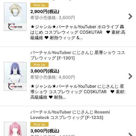
並び順
:
2,900
円
(税込)
希望小売価格
:
3,600
円
絞り込む
★ジャンル★バーチャルYouTuber ホロライブ 轟
はじめ コスプレウィッグ COSKUTAR ♥ 素材:高
級繊維 ♥ 耐熱ウィッグ &…
バーチャルYouTuber にじさんじ 星導ショウ コス
プレウィッグ
[
F-1301
]
3,600
円
(税込)
希望小売価格
:
4,600
円
★ジャンル★バーチャルYouTuber にじさんじ 星
導ショウ コスプレウィッグ COSKUTAR ♥ 素材:
高級繊維 ♥ 耐熱…
バーチャルYouTuber にじさんじ Rosemi
Lovelock コスプレウィッグ
[
F-1233
]
3,600
円
(税込)