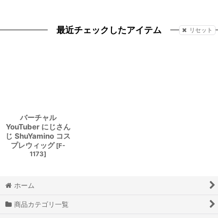
最近チェックしたアイテム
リセット
バーチャル
YouTuber にじさん
じ ShuYamino コス
プレウィッグ
[
F-
1173
]
ホーム
商品カテゴリ一覧