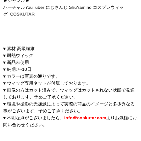
★ジャンル★
バーチャルYouTuber にじさんじ ShuYamino コスプレウィッ
グ
COSKUTAR
♥ 素材:高級繊維
♥ 耐熱ウィッグ
♥ 新品未使用
♥ 納期:7~10日
♥ カラーは写真の通りです。
♥ ウィッグ専用ネットが付属しております。
♥ 画像の方はカット済みで、ウィッグはカットされない状態で発送
しております、予めご了承ください。
♥ 環境や撮影の光加減によって実際の商品のイメージと多少異なる
事がございます、予めご了承ください。
♥ 不明な点がございましたら、
info＠coskutar.com
よりお気軽にお
問い合わせください。