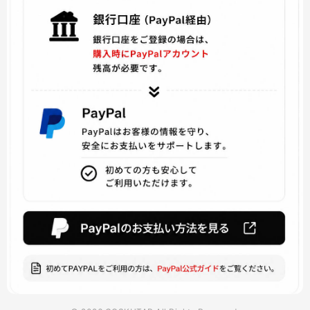
ファイアーエムブレムif
ファイナルファンタジーVIII
博多豚骨ラーメンズ
灰と幻想のグリムガル
りゅうおうのおしごと
美少女戦士セーラームーン
マイティ・ソー
バーチャル YouTuber
ViVid Strike!
魔法少女 俺