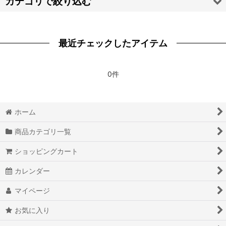
カテゴリで絞り込む
絞り込む
【ハ・マ・ヤ・ラ・ワ】靴 (全商品)
最近チェックしたアイテム
崩壊：スターレイル
Fate/Grand Order FGO
0件
Fate/stay night
ホーム
Fate Apocrypha
商品カテゴリ一覧
THE FLASH フラッシュシリーズ
ショッピングカート
RWBY
カレンダー
宝石の国
マイページ
輪るピングドラム
お気に入り
魔法使いの嫁