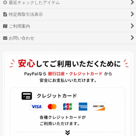
最近チェックしたアイテム
ヴァイオレット・エヴァーガーデン
特定商取引法表示
Love Live!ラブライブ!
ご利用案内
VOCALOID ボーカロイド
お問い合わせ
Fatekaleid liner
ペルソナ5
妖怪ウォッチバスターズ2
ブレンド・S
僕のヒーローアカデミア
美男高校地球防衛部LOVE!
美女と野獣