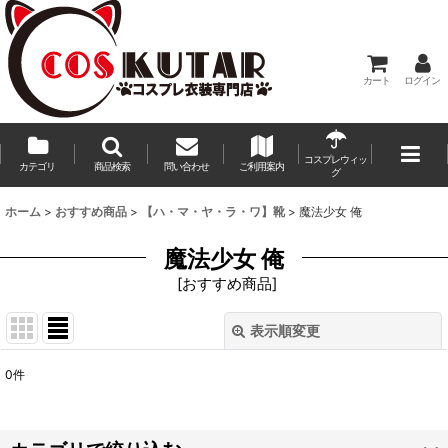
カート
ログイン
コスプレウィッ
カテゴリ
商品検索
問い合わせ
ご利用案内
グ
ホーム
>
おすすめ商品
>
【ハ・マ・ヤ・ラ・ワ】靴
>
魔法少女 俺
魔法少女 俺
[
おすすめ商品
]
表示順変更
閉じる
0
件
表示数
:
並び順
: