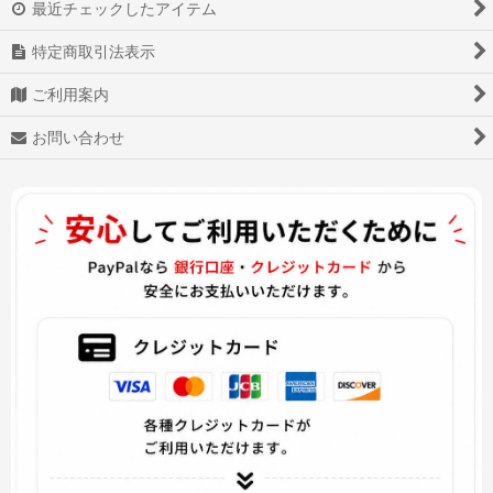
最近チェックしたアイテム
ヴァイオレット・エヴァーガーデン
特定商取引法表示
Love Live!ラブライブ!
ご利用案内
VOCALOID ボーカロイド
お問い合わせ
Fatekaleid liner
ペルソナ5
妖怪ウォッチバスターズ2
ブレンド・S
僕のヒーローアカデミア
美男高校地球防衛部LOVE!
美女と野獣