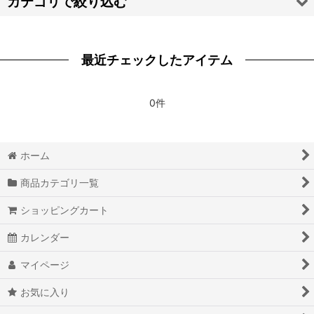
カテゴリで絞り込む
絞り込む
【ハ・マ・ヤ・ラ・ワ】靴 (全商品)
最近チェックしたアイテム
崩壊：スターレイル
Fate/Grand Order FGO
0件
Fate/stay night
ホーム
Fate Apocrypha
商品カテゴリ一覧
THE FLASH フラッシュシリーズ
ショッピングカート
RWBY
カレンダー
宝石の国
マイページ
輪るピングドラム
お気に入り
魔法使いの嫁