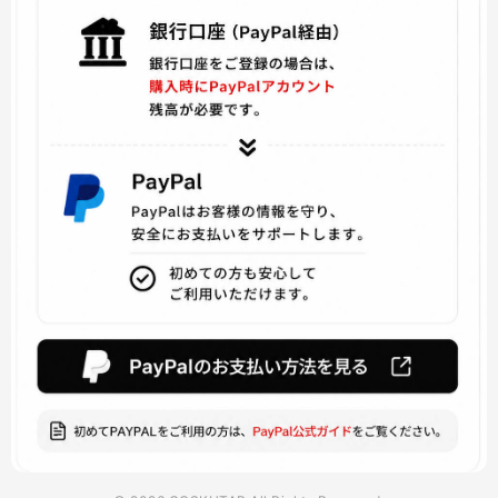
ファイアーエムブレムif
ファイナルファンタジーVIII
博多豚骨ラーメンズ
灰と幻想のグリムガル
りゅうおうのおしごと
美少女戦士セーラームーン
マイティ・ソー
バーチャル YouTuber
ViVid Strike!
魔法少女 俺