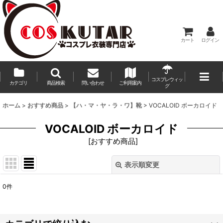
カート
ログイン
コスプレウィッ
カテゴリ
商品検索
問い合わせ
ご利用案内
グ
ホーム
>
おすすめ商品
>
【ハ・マ・ヤ・ラ・ワ】靴
>
VOCALOID ボーカロイド
VOCALOID ボーカロイド
[
おすすめ商品
]
表示順変更
閉じる
0
件
表示数
:
並び順
: