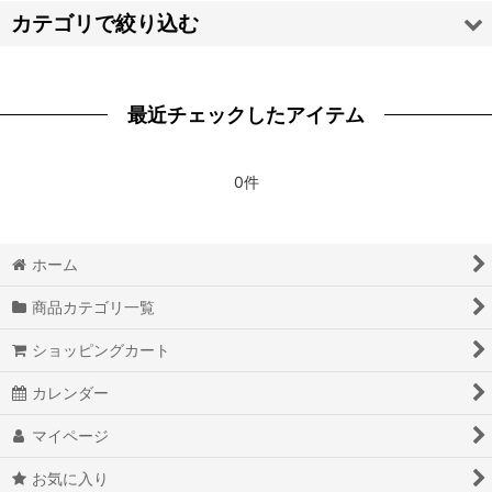
並び順
:
カテゴリで絞り込む
絞り込む
【ア・カ・サ・タ・ナ】靴 (全商品)
最近チェックしたアイテム
原神 Genshin
ツイステッドワンダーランド
0件
刀剣乱舞
ホーム
ID:INVADED イド：インヴェイデッド
商品カテゴリ一覧
IDOLiSH7 アイドリッシュセブン
ショッピングカート
第五人格
カレンダー
PsychoBreak 2 サイコブレイク2
マイページ
コードギアス 反逆のルルーシュR2 G.E.M.シリーズ
お気に入り