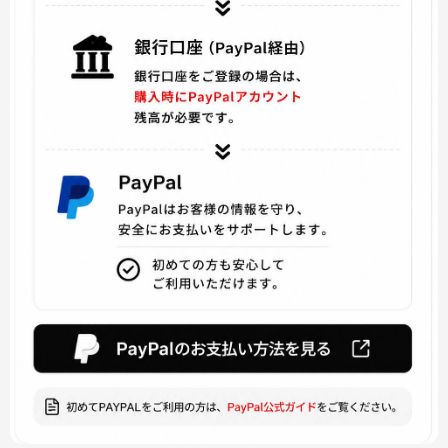
ドキドキリテラチャークラブ
Batman and Harley Quinn
超次元ゲイム
ARROW アロー
KINGDOM HEARTS キングダムハーツ
アイドルマスター
七つの大罪
SINoALICE -シノアリス
東京喰種
賭ケグルイ