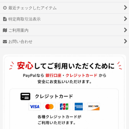
ツキウタ。
最近チェックしたアイテム
あんさんぶるスターズ!
特定商取引法表示
少女前線
ご利用案内
Star Wars スター・ウォーズ
お問い合わせ
戦刻ナイトブラッド
白猫プロジェクト
アズールレーン
アイドル活動!
ヴァイオレット・エヴァーガーデン
ダーリン・イン・ザ・フランキス
Overwatch OW オーバーウォッチ