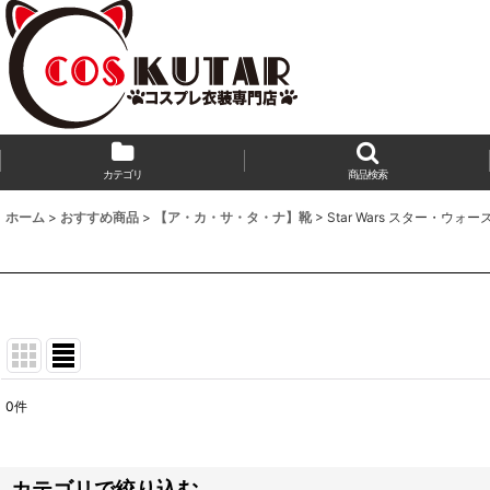
カテゴリ
商品検索
ホーム
>
おすすめ商品
>
【ア・カ・サ・タ・ナ】靴
>
Star Wars スター・ウォー
0
件
表示数
:
並び順
:
カテゴリで絞り込む