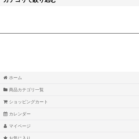
【ア・カ・サ・タ・ナ】靴 (全商品)
原神 Genshin
ツイステッドワンダーランド
刀剣乱舞
ID:INVADED イド：インヴェイデッド
ホーム
IDOLiSH7 アイドリッシュセブン
商品カテゴリ一覧
第五人格
ショッピングカート
PsychoBreak 2 サイコブレイク2
カレンダー
コードギアス 反逆のルルーシュR2 G.E.M.シリーズ
マイページ
ツキウタ。
お気に入り