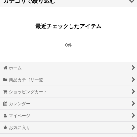
カテゴリで絞り込む
絞り込む
【ハ・マ・ヤ・ラ・ワ】靴 (全商品)
最近チェックしたアイテム
崩壊：スターレイル
Fate/Grand Order FGO
0件
Fate/stay night
ホーム
Fate Apocrypha
商品カテゴリ一覧
THE FLASH フラッシュシリーズ
ショッピングカート
RWBY
カレンダー
宝石の国
マイページ
輪るピングドラム
お気に入り
魔法使いの嫁