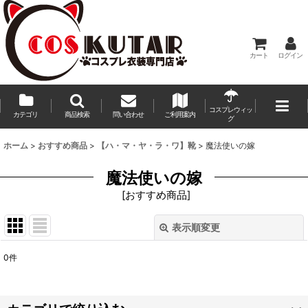
カート
ログイン
コスプレウィッ
カテゴリ
商品検索
問い合わせ
ご利用案内
グ
ホーム
>
おすすめ商品
>
【ハ・マ・ヤ・ラ・ワ】靴
>
魔法使いの嫁
魔法使いの嫁
[
おすすめ商品
]
表示順変更
閉じる
0
件
表示数
:
並び順
: