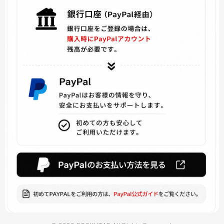
ファイアーエムブレムif
ファイナルファンタジーVIII
博多豚骨ラーメンズ
灰と幻想のグリムガル
りゅうおうのおしごと
美少女戦士セーラームーン
マイティ・ソー
バーチャル YouTuber
ViVid Strike!
魔法少女 俺