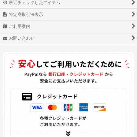
最近チェックしたアイテム
ヴァイオレット・エヴァーガーデン
特定商取引法表示
Love Live!ラブライブ!
ご利用案内
VOCALOID ボーカロイド
お問い合わせ
Fatekaleid liner
ペルソナ5
妖怪ウォッチバスターズ2
ブレンド・S
僕のヒーローアカデミア
美男高校地球防衛部LOVE!
美女と野獣