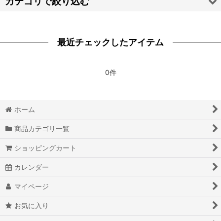
カテゴリで絞り込む
絞り込む
【ハ・マ・ヤ・ラ・ワ】靴 (全商品)
最近チェックしたアイテム
崩壊：スターレイル
Fate/Grand Order FGO
0件
Fate/stay night
ホーム
Fate Apocrypha
商品カテゴリ一覧
THE FLASH フラッシュシリーズ
ショッピングカート
RWBY
カレンダー
宝石の国
マイページ
輪るピングドラム
お気に入り
魔法使いの嫁