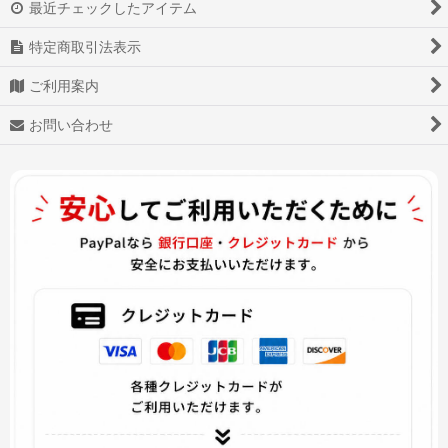
最近チェックしたアイテム
ヴァイオレット・エヴァーガーデン
特定商取引法表示
Love Live!ラブライブ!
ご利用案内
VOCALOID ボーカロイド
お問い合わせ
Fatekaleid liner
ペルソナ5
妖怪ウォッチバスターズ2
ブレンド・S
僕のヒーローアカデミア
美男高校地球防衛部LOVE!
美女と野獣