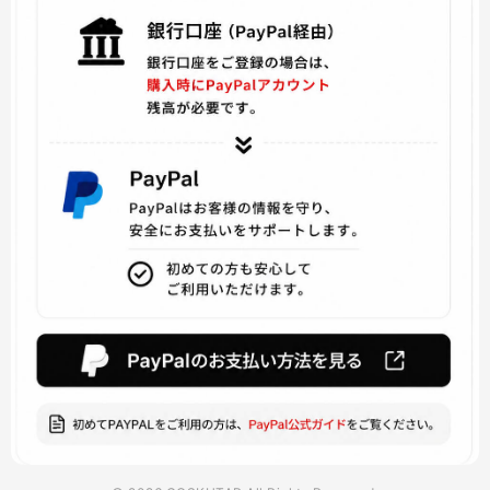
ファイアーエムブレムif
ファイナルファンタジーVIII
博多豚骨ラーメンズ
灰と幻想のグリムガル
りゅうおうのおしごと
美少女戦士セーラームーン
マイティ・ソー
バーチャル YouTuber
ViVid Strike!
魔法少女 俺