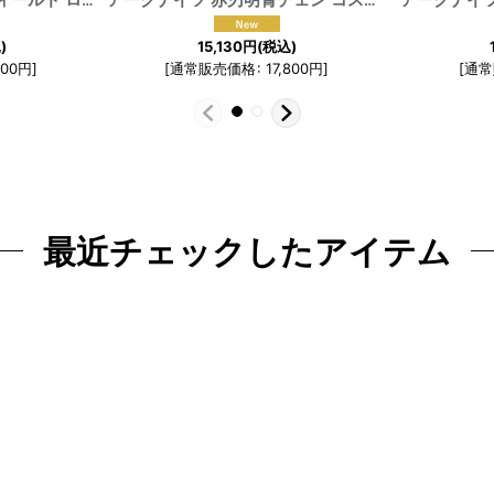
693
]
アークナイツ：エンドフィールド ロッシ コスプレ衣装
[
191691
]
アークナイツ 赤刃明霄チェン コスプレ衣装
[
191685
)
15,130
円
(税込)
000
円
]
[
通常販売価格
:
17,800
円
]
[
通常
最近チェックしたアイテム