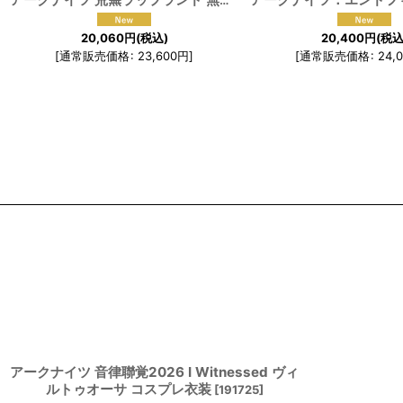
アークナイツ 荒蕪ラップランド 無秩序な謙遜 コスプレ衣装
[
191
20,060
円
(税込)
20,400
円
(税込
[
通常販売価格
:
23,600
円
]
[
通常販売価格
:
24,
アークナイツ 音律聯覚2026 I Witnessed ヴィ
ルトゥオーサ コスプレ衣装
[
191725
]