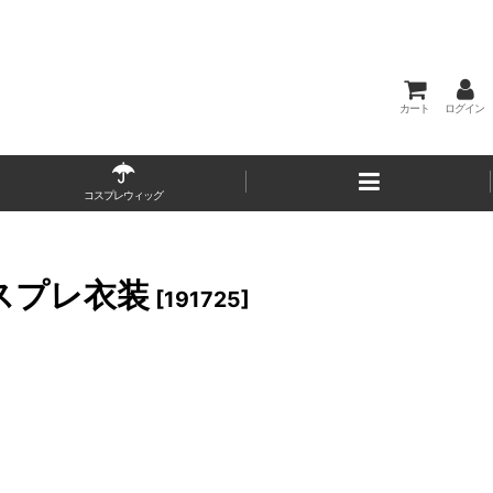
カート
ログイン
コスプレウィッグ
コスプレ衣装
[
191725
]