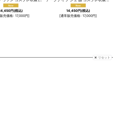
]
[
191684
]
[
19
14,450
円
(税込)
14,450
円
(税込)
販売価格
:
17,000
円
]
[
通常販売価格
:
17,000
円
]
リセット