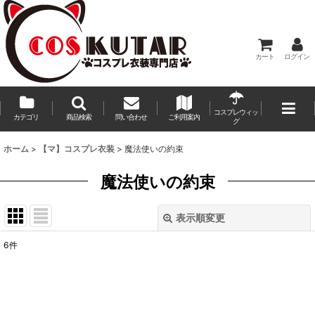
カート
ログイン
コスプレウィッ
カテゴリ
商品検索
問い合わせ
ご利用案内
グ
ホーム
>
【マ】コスプレ衣装
>
魔法使いの約束
魔法使いの約束
表示順変更
閉じる
6
件
表示数
:
並び順
: