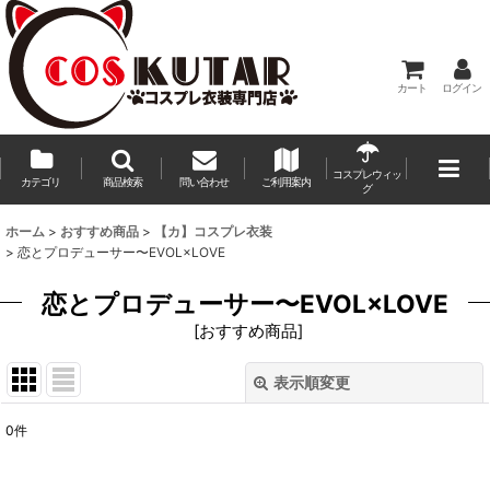
カート
ログイン
コスプレウィッ
カテゴリ
商品検索
問い合わせ
ご利用案内
グ
ホーム
>
おすすめ商品
>
【カ】コスプレ衣装
>
恋とプロデューサー〜EVOL×LOVE
恋とプロデューサー〜EVOL×LOVE
[
おすすめ商品
]
表示順変更
閉じる
0
件
表示数
: