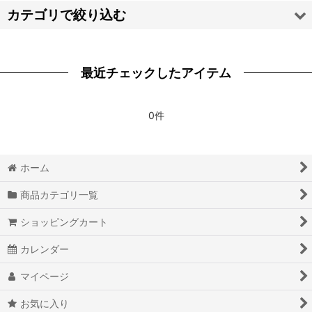
並び順
:
カテゴリで絞り込む
絞り込む
【カ】コスプレ衣装 (全商品)
最近チェックしたアイテム
原神 Genshin
陰の実力者になりたくて!
0件
鬼滅の刃
ホーム
恋と深空
商品カテゴリ一覧
恋とプロデューサー〜EVOL×LOVE
ショッピングカート
吸血鬼すぐ死ぬ
カレンダー
銀河英雄伝説
マイページ
黒執事
お気に入り