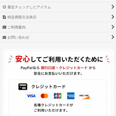
K SEVEN STORIES
最近チェックしたアイテム
かぐや様は告らせたい〜天才たちの恋愛頭脳戦〜
特定商取引法表示
この音とまれ!
ご利用案内
KING OF PRISM キンプリ
お問い合わせ
コードギアス 反逆のルルーシュ
虚構推理
怪物事変
カリスマ CHARISMA
コンパス 戦闘摂理解析システム
機動戦士ガンダム
クレールオブスキュール：エクスペディション33