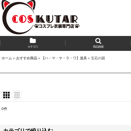
カテゴリ
商品検索
ホーム
>
おすすめ商品
>
【ハ・マ・ヤ・ラ・ワ】道具
>
宝石の国
0
件
表示数
:
並び順
:
カテゴリで絞り込む