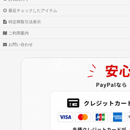
宝石の国
最近チェックしたアイテム
特定商取引法表示
遊☆戯☆王
ご利用案内
Fate/Stay night
お問い合わせ
僕のヒーローアカデミア
RWBY
プリズマ☆イリヤ
Fate/EXTRA CCC
ヴァルキリーコネクト
Love Live!ラブライブ!
Re：ゼロから始める異世界生活