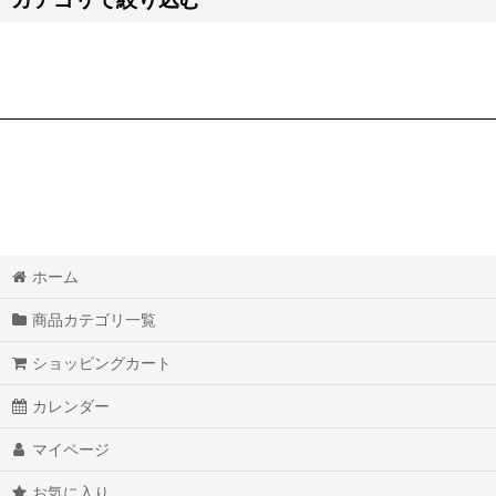
【ハ・マ・ヤ・ラ・ワ】道具 (全商品)
Fate/Apocrypha
Fate/Grand Order FGO
ブラッククローバー
ペルソナ5
ホーム
ファイナルファンタジー
商品カテゴリ一覧
PUBG
ショッピングカート
マイティ・ソー
カレンダー
崩壊3rd
マイページ
League of Legends リーグ・オブ・レジェンド
お気に入り