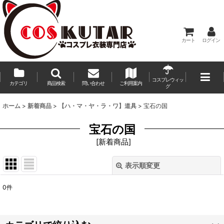
カート
ログイン
コスプレウィッ
カテゴリ
商品検索
問い合わせ
ご利用案内
グ
ホーム
>
新着商品
>
【ハ・マ・ヤ・ラ・ワ】道具
>
宝石の国
宝石の国
[
新着商品
]
表示順変更
閉じる
0
件
表示数
:
並び順
: