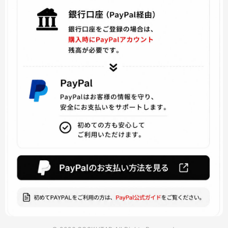
魔法戦隊マジレンジャー
ファイアーエムブレムif
ONE PIECE
モンスターハンタ
プリパラ
鋼の錬金術師
キングダムハーツ
魔法使いの嫁
VOCALOID ボーカロイド