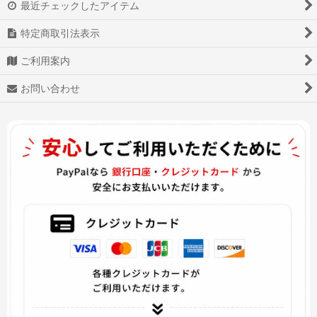
最近チェックしたアイテム
宝石の国
特定商取引法表示
遊☆戯☆王
ご利用案内
Fate/Stay night
お問い合わせ
僕のヒーローアカデミア
RWBY
プリズマ☆イリヤ
Fate/EXTRA CCC
ヴァルキリーコネクト
Love Live!ラブライブ!
Re：ゼロから始める異世界生活