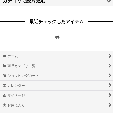
カテゴリで絞り込む
絞り込む
【ハ・マ・ヤ・ラ・ワ】道具 (全商品)
最近チェックしたアイテム
Fate/Apocrypha
Fate/Grand Order FGO
0件
ブラッククローバー
ホーム
ペルソナ5
商品カテゴリ一覧
ファイナルファンタジー
ショッピングカート
PUBG
カレンダー
マイティ・ソー
マイページ
崩壊3rd
お気に入り
League of Legends リーグ・オブ・レジェンド