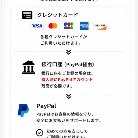
テイルズ オブ ゼスティリア
ガーディアンズ・オブ・ギャラクシー
ARROW アロー
ジョジョの奇妙な冒険
ジャスティス・リーグ
サイコブレイク
アベンジャーズ
A3！(エースリー)
ツキウタ。
千銃士