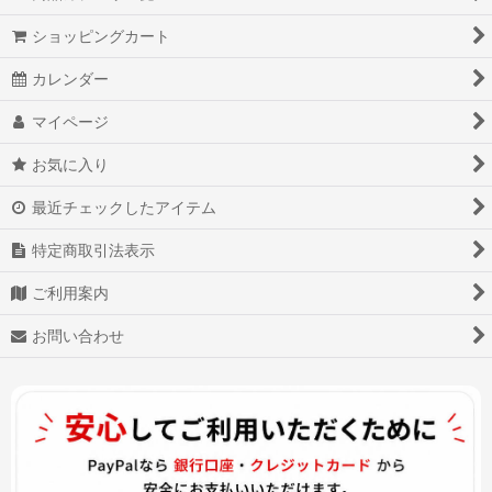
Overwatch OW オーバーウォッチ
ショッピングカート
スーサイド・スクワッド
カレンダー
英雄伝説
マイページ
少女前線
お気に入り
刀剣乱舞
最近チェックしたアイテム
ウィッチャー3
特定商取引法表示
黒執事II
ご利用案内
Thunderbolt Fantasy東離劍遊紀
お問い合わせ
東京喰種：re
ゲーム・オブ・スローンズ
仮面ライダー