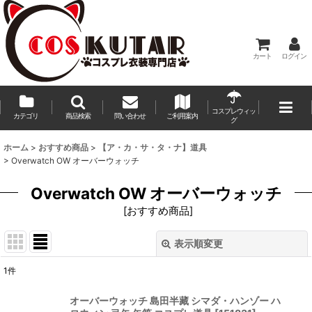
カート
ログイン
コスプレウィッ
カテゴリ
商品検索
問い合わせ
ご利用案内
グ
ホーム
>
おすすめ商品
>
【ア・カ・サ・タ・ナ】道具
>
Overwatch OW オーバーウォッチ
Overwatch OW オーバーウォッチ
[
おすすめ商品
]
表示順変更
閉じる
1
件
表示数
:
オーバーウォッチ 島田半藏 シマダ・ハンゾー ハ