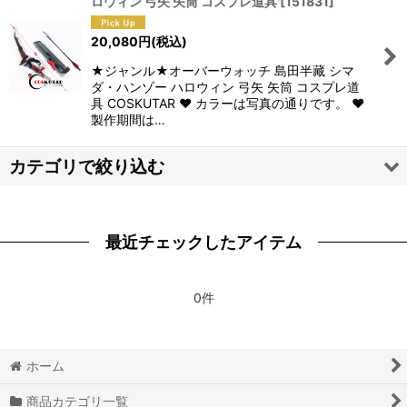
ロウィン 弓矢 矢筒 コスプレ道具
[
151831
]
並び順
:
20,080
円
(税込)
絞り込む
★ジャンル★オーバーウォッチ 島田半藏 シマ
ダ・ハンゾー ハロウィン 弓矢 矢筒 コスプレ道
具 COSKUTAR ♥ カラーは写真の通りです。 ♥
製作期間は…
カテゴリで絞り込む
【ア・カ・サ・タ・ナ】道具 (全商品)
最近チェックしたアイテム
原神 Genshin
戦刻ナイトブラッド
0件
第五人格
ホーム
SINoALICE -シノアリス-
商品カテゴリ一覧