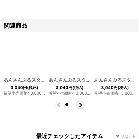
関連商品
あんさんぶるスターズ！ 流星隊 高峯翠 Free! フリー 岩鳶高校 橘真琴 コスプレウィッグ
あんさんぶるスターズ！ 紅月 蓮巳敬人 コスプレウィッグ
あんさんぶるスターズ！ Trickstar 明星スバル コスプレウィッグ
3,040
円
(税込)
3,040
円
(税込)
3,040
円
(税込)
希望小売価格
:
3,800
円
希望小売価格
:
3,800
円
希望小売価格
:
3,800
円
最近チェックしたアイテム
リセット