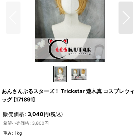
あんさんぶるスターズ！ Trickstar 遊木真 コスプレウィ
ッグ
[
171891
]
販売価格
:
3,040
円
(税込)
希望小売価格
:
3,800
円
重み
:
1kg