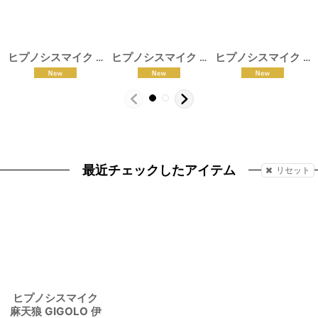
ヒプノシスマイク 麻天狼 ハロウィン 観音坂独歩 コスプレ衣装
ヒプノシスマイク Buster Bros!!! ハロウィン 山田二郎 コスプレ衣装
ヒプノシスマイク MAD TRIGGER CREW ハロウィン 毒島メイソン理鶯 コスプレ衣装
[
1
最近チェックしたアイテム
リセット
ヒプノシスマイク
麻天狼 GIGOLO 伊