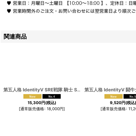
関連商品
第五人格 IdentityV SRE戦隊 騎士 SRE.RICHARD コスプレ衣装
[
15,300
円
(税込)
9,520
円
(税込
[
通常販売価格
:
18,000
円
]
[
通常販売価格
:
11,