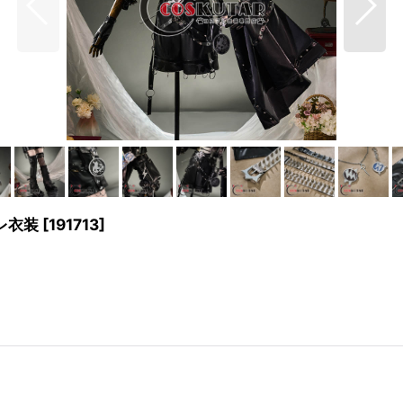
プレ衣装
[
191713
]