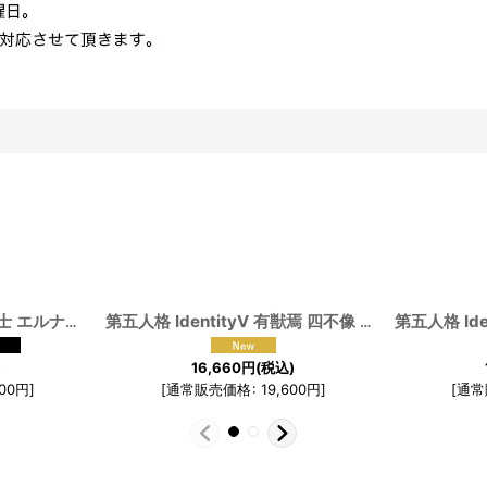
191712
]
第五人格 IdentityV 闘牛士 エルナンド・ロメロ コスプレ衣装
[
191692
]
第五人格 IdentityV 有獣焉 四不像 夜の番人 イタカ コスプレ衣装
)
16,660
円
(税込)
200
円
]
[
通常販売価格
:
19,600
円
]
[
通常