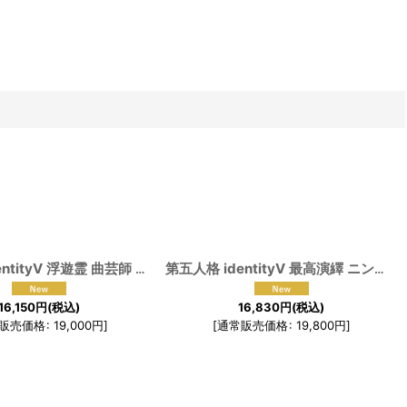
[
191690
]
第五人格 IdentityV 浮遊霊 曲芸師 マイク・モートン コスプレ衣装
[
191689
第五人格 identityV 最高演繹 ニンフ賞衣装 夜のソネット 呪術師 パトリシア・ドーヴァル コスプレ衣装
]
16,150
円
(税込)
16,830
円
(税込)
販売価格
:
19,000
円
]
[
通常販売価格
:
19,800
円
]