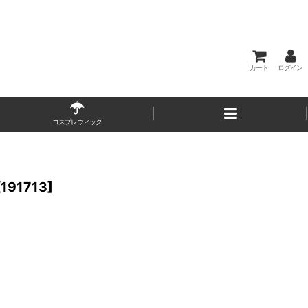
カート
ログイン
コスプレウィッグ
[
191713
]