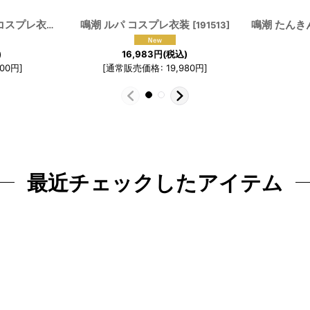
鳴潮 ルパ コスプレ衣装
鳴潮 たんき
鳴潮 フロロ 白いドレス コスプレ衣装
[
191552
]
[
191513
]
)
16,983
円
(税込)
000
円
]
[
通常販売価格
:
19,980
円
]
最近チェックしたアイテム