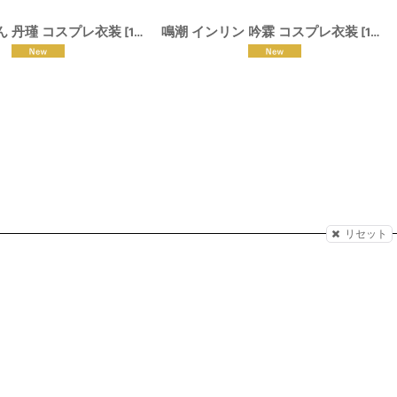
ん 丹瑾 コスプレ衣装
鳴潮 インリン 吟霖 コスプレ衣装
[
191339
]
[
191284
リセット