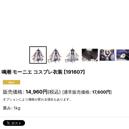
鳴潮 モーニエ コスプレ衣装
[
191607
]
販売価格
:
14,960
円
(税込)
[
通常販売価格
:
17,600
円
]
オプションにより価格が変わる場合もあります。
重み
:
1kg