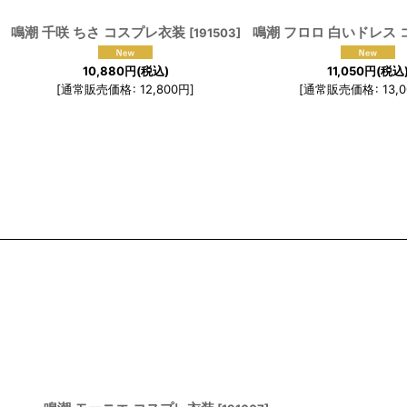
鳴潮 千咲 ちさ コスプレ衣装
[
191503
]
10,880
円
(税込)
11,050
円
(税込
[
通常販売価格
:
12,800
円
]
[
通常販売価格
:
13,