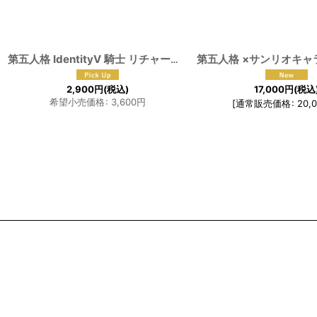
第五人格 IdentityV 騎士 リチャード・スターリング コスプレウィッグ
2,900
円
(税込)
17,000
円
(税込
希望小売価格
:
3,600
円
[
通常販売価格
:
20,