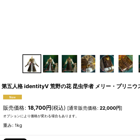
第五人格 identityV 荒野の花 昆虫学者 メリー・プリニ
販売価格
:
18,700
円
(税込)
[
通常販売価格
:
22,000
円
]
オプションにより価格が変わる場合もあります。
重み
:
1kg