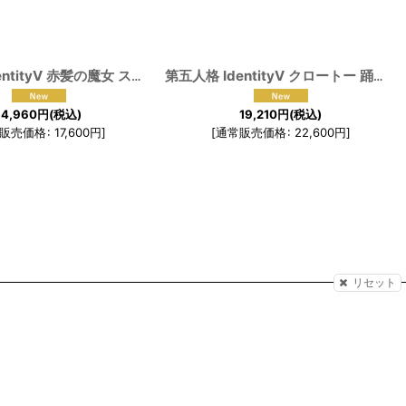
第五人格 identityV 赤髪の魔女 スカーレット 祭司 フィオナ・ギルマン コスプレ衣装 修正版
[
191230
]
第五人格 IdentityV クロートー 踊り子 マルガレータ・ツェレ コスプレ衣装
14,960
円
(税込)
19,210
円
(税込)
販売価格
:
17,600
円
]
[
通常販売価格
:
22,600
円
]
リセット