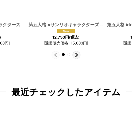
[
F-1307
第五人格 ×サンリオキャラクターズ クロミ 血の女王 マリー コスプレ衣装
]
[
191226
第五人格 ×サンリオキャラクターズ マイメロディ 応援団 リリー・バリエル コスプレ衣装Ver.2
]
)
12,750
円
(税込)
000
円
]
[
通常販売価格
:
15,000
円
]
[
通常
最近チェックしたアイテム