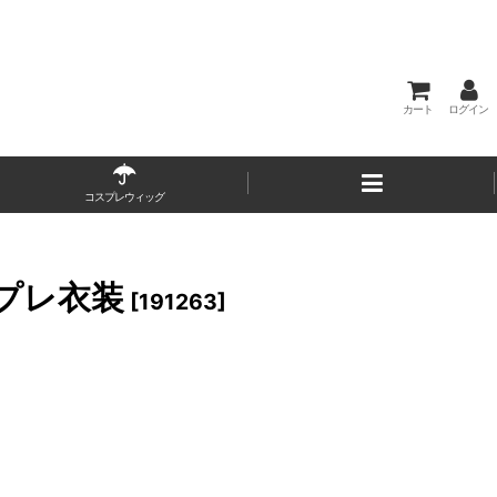
カート
ログイン
コスプレウィッグ
スプレ衣装
[
191263
]