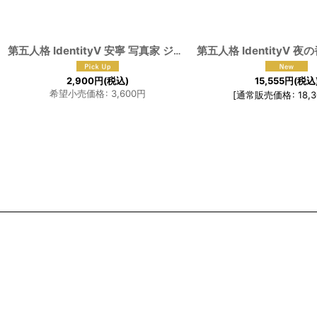
第五人格 IdentityV 安寧 写真家 ジョゼフ コスプレウィッグ
[
F-1
2,900
円
(税込)
15,555
円
(税込
希望小売価格
:
3,600
円
[
通常販売価格
:
18,