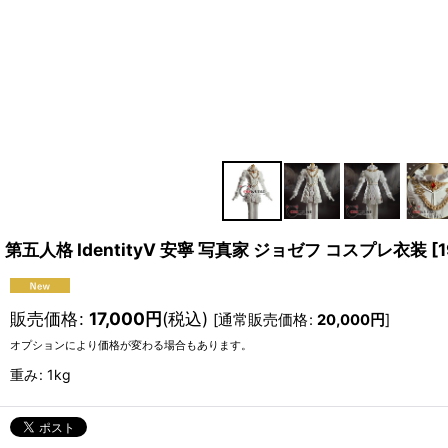
第五人格 IdentityV 安寧 写真家 ジョゼフ コスプレ衣装
[
1
販売価格
:
17,000
円
(税込)
[
通常販売価格
:
20,000
円
]
オプションにより価格が変わる場合もあります。
重み
:
1kg