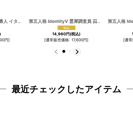
288
]
第五人格 IdentityV 夜の番人 イタカ コスプレ衣装
[
190896
]
第五人格 IdentityV 霊犀調査員 囚人 ルカ・バルサー コスプレ衣装
)
14,960
円
(税込)
300
円
]
[
通常販売価格
:
17,600
円
]
[
通常
最近チェックしたアイテム