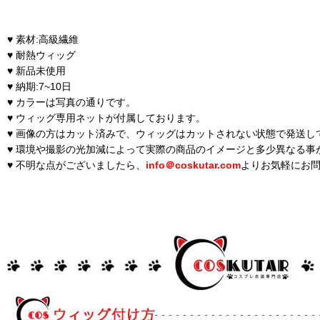
♥ 素材:高級繊維
♥ 耐熱ウィッグ
♥ 新品未使用
♥ 納期:7~10日
♥ カラーは写真の通りです。
♥ ウィッグ専用ネットが付属しております。
♥ 画像の方はカット済みで、ウィッグはカットされない状態で発送し
♥ 環境や撮影の光加減によって実際の商品のイメージと多少異なる事
♥ 不明な点がございましたら、
info＠coskutar.com
よりお気軽にお