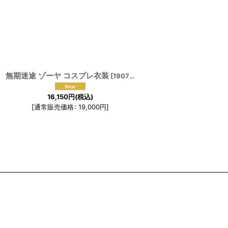
無期迷途 ゾーヤ コスプレ衣装
[
190794
]
16,150
円
(税込)
[
通常販売価格
:
19,000
円
]