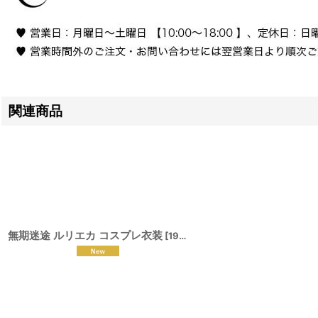
関連商品
無期迷途 ルリエカ コスプレ衣装
[
190792
]