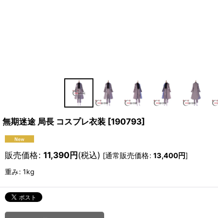
無期迷途 局長 コスプレ衣装
[
190793
]
販売価格
:
11,390
円
(税込)
[
通常販売価格
:
13,400
円
]
重み
:
1kg