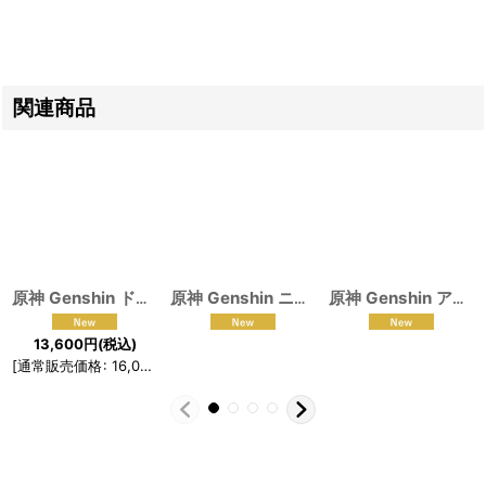
関連商品
原神 Genshin ドリー コスプレ衣装
[
190737
原神 Genshin ニィロウ コスプレ衣装
]
[
原神 Genshin アルハイゼン コスプレ衣装
190
13,600
円
(税込)
[
通常販売価格
:
16,000
円
]