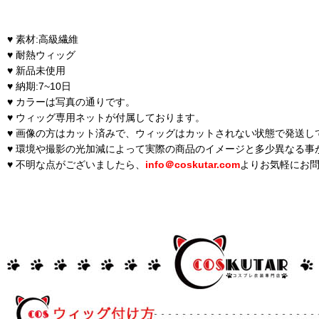
♥ 素材:高級繊維
♥ 耐熱ウィッグ
♥ 新品未使用
♥ 納期:7~10日
♥ カラーは写真の通りです。
♥ ウィッグ専用ネットが付属しております。
♥ 画像の方はカット済みで、ウィッグはカットされない状態で発送し
♥ 環境や撮影の光加減によって実際の商品のイメージと多少異なる事
♥ 不明な点がございましたら、
info＠coskutar.com
よりお気軽にお