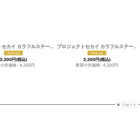
プロジェクトセカイ カラフルステージ！feat.初音ミク 朝比奈まふゆ コスプレウィッグ
[
F-1122
]
プロジェクトセカイ カラフルステージ！feat.初音ミク 暁山瑞希 コスプレウィッグ
3,200
円
(税込)
3,200
円
(税込)
望小売価格
:
4,200
円
希望小売価格
:
4,200
円
リセット