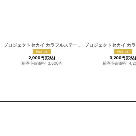
プロジェクトセカイ カラフルステージ！feat.初音ミク 日野森志歩 コスプレウィッグ
2,900
円
(税込)
3,200
円
(税込
希望小売価格
:
3,600
円
希望小売価格
:
4,2