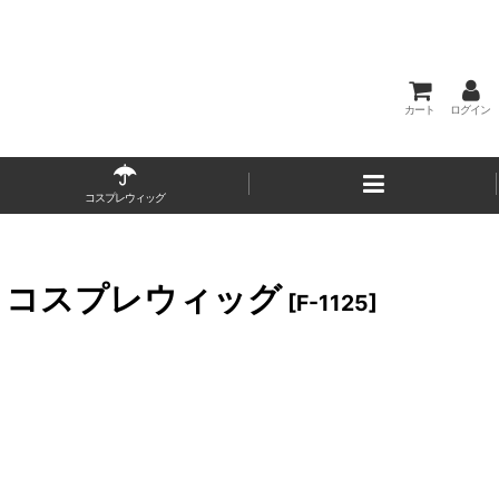
カート
ログイン
コスプレウィッグ
名 コスプレウィッグ
[
F-1125
]