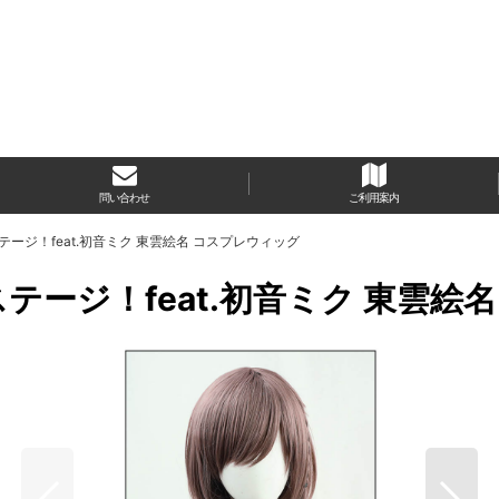
問い合わせ
ご利用案内
ージ！feat.初音ミク 東雲絵名 コスプレウィッグ
ージ！feat.初音ミク 東雲絵