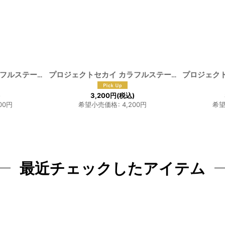
プロジェクトセカイ カラフルステージ！feat.初音ミク 天馬咲希 コスプレウィッグ
[
F-1120
]
プロジェクトセカイ カラフルステージ！feat.初音ミク 望月穂波 コスプレウィッグ
[
F-1121
]
)
3,200
円
(税込)
00
円
希望小売価格
:
4,200
円
希
最近チェックしたアイテム