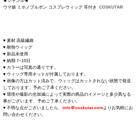
★ジャンル★
ウマ娘 ミホノブルボン コスプレウィッグ 耳付き
COSKUTAR
♥ 素材:高級繊維
♥ 耐熱ウィッグ
♥ 新品未使用
♥ 納期:7~10日
♥ カラーは写真の通りです。
♥ ウィッグ専用ネットが付属しております。
♥ 画像の方はカット済みで、ウィッグはカットされない状態で発送
しております、予めご了承ください。
♥ 環境や撮影の光加減によって実際の商品のイメージと多少異なる
事がございます、予めご了承ください。
♥ 不明な点がございましたら、
info＠coskutar.com
よりお気軽にお
問い合わせください。