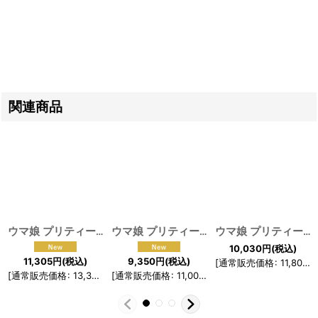
関連商品
ウマ娘 プリティーダービー 勝負服 メジロマックイーン コスプレ衣装
ウマ娘 プリティーダービー 制服 全員 コスプレ衣装
ウマ娘 プリティーダービー 勝負服 スペシャルウィーク コスプレ衣装
10,030
円
(税込)
11,305
円
(税込)
9,350
円
(税込)
[
通常販売価格
:
11,800
円
[
通常販売価格
:
13,300
円
[
]
通常販売価格
:
11,000
円
]