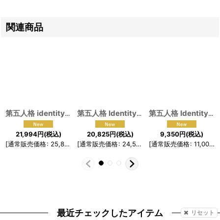
関連商品
第五人格 identityV 血の剣 写真家 ジョゼフ コスプレ衣装
第五人格 IdentityV 血祭り 血の女王 マリー コスプレ衣装
[
19027
第五人格 IdentityV ポストマン コスプレ衣装
21,994
円
(税込)
20,825
円
(税込)
9,350
円
(税込)
[
通常販売価格
:
25,875
円
[
]
通常販売価格
:
24,500
円
[
]
通常販売価格
:
11,000
円
最近チェックしたアイテム
リセット