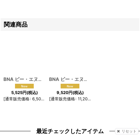
関連商品
BNA ビー・エヌ・エー 影森 みちる コスプレ衣装
BNA ビー・エヌ・エー 大神 士郎 コスプレ衣装
[
190250
]
5,525
円
(税込)
9,520
円
(税込)
[
通常販売価格
:
6,500
円
]
[
通常販売価格
:
11,200
円
]
最近チェックしたアイテム
リセット