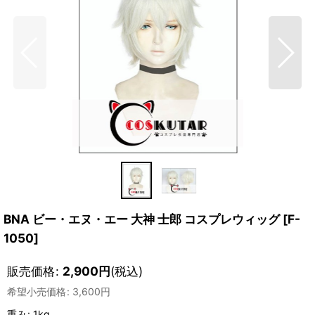
BNA ビー・エヌ・エー 大神 士郎 コスプレウィッグ
[
F-
1050
]
販売価格
:
2,900
円
(税込)
希望小売価格
:
3,600
円
重み
:
1kg