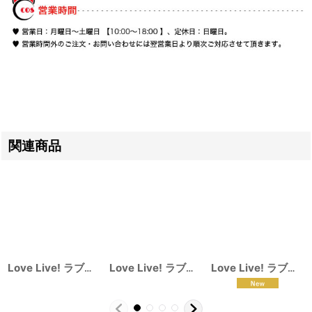
関連商品
Love Live! ラブライブ! サンシャイン!! Aqours 黒澤ルビィ 国木田花丸 津島善子 コスプレ衣装
Love Live! ラブライブ! ベースボール編 覚醒前 矢澤 にこ コスプレ衣装
Love Live! ラブライブ! 南ことり 婦警 覚醒後 コスプレ衣装