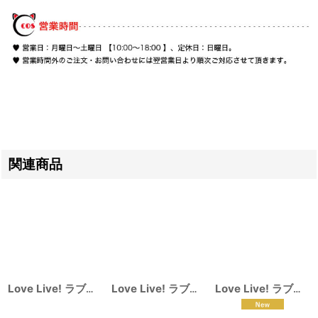
関連商品
Love Live! ラブライブ! サンシャイン!! Aqours 黒澤ルビィ 国木田花丸 津島善子 コスプレ衣装
Love Live! ラブライブ! ベースボール編 覚醒前 矢澤 にこ コスプレ衣装
Love Live! ラブライブ! 南ことり 婦警 覚醒後 コスプレ衣装