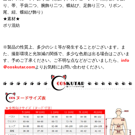
り、帯、手袋二つ、腕飾り二つ、蝶結び、足飾り三つ、リボン、
尾、紐、蝶結び飾り）
★素材★
ポリ混紡
※製品の性質上、多少のシミ等が発生することがございます。ま
た、撮影環境と光加減の関係で、多少な色差は出る場合はございま
す、予めご了承ください。ご不明な点などがございましたら、
info
＠
coskutar.com
よりお気軽にお問い合わせください。