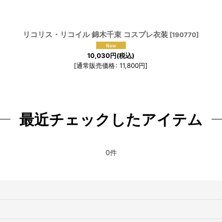
絞り込む
リコリス・リコイル 錦木千束 コスプレ衣装
[
190770
]
10,030
円
(税込)
[
通常販売価格
:
11,800
円
]
最近チェックしたアイテム
0件