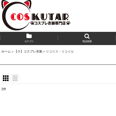
カテゴリ
商品検索
ホーム
>
【ラ】コスプレ衣装
>
リコリス・リコイル
2
件
表示数
:
並び順
: