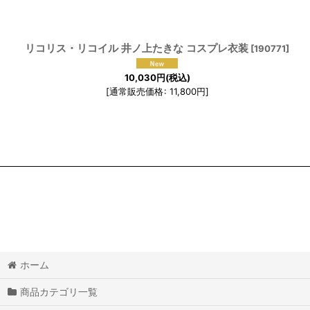
リコリス・リコイル 井ノ上たきな コスプレ衣装
[
190771
]
10,030
円
(税込)
[
通常販売価格
:
11,800
円
]
ホーム
商品カテゴリ一覧